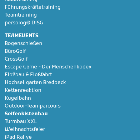
Führungskräftetraining
Teamtraining
persolog® DISG
TEAMEVENTS
Bogenschießen
BüroGolf
CrossGolf
Escape Game - Der Menschenkodex
Floßbau & Floßfahrt
Hochseilgarten Bredbeck
Kettenreaktion
Kugelbahn
Outdoor-Teamparcours
Seifenkistenbau
Turmbau XXL
Weihnachtsfeier
iPad Rallye